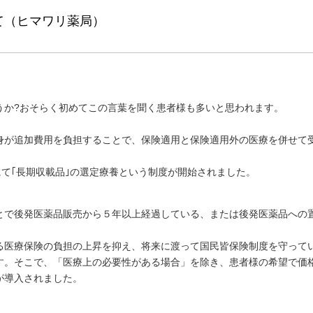
て（ヒマワリ薬局）
うか?おそらく初めてこの言葉を聞く患者様も多いと思われます。
身が追加費用を負担することで、保険適用と保険適用外の医療を併せて
にて｢長期収載品｣の選定療養という制度が開始されました。
とで後発医薬品販売から５年以上経過している、または後発医薬品への置
る医療保険の負担の上昇を抑え、将来に渡って国民皆保険制度を守って
す。そこで、「医療上の必要性がある場合」を除き、患者様の希望で価
が導入されました。