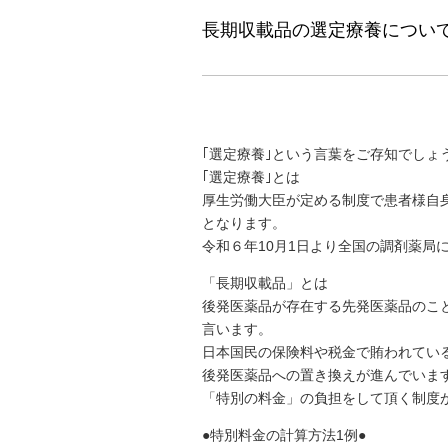
長期収載品の選定療養につい
｢選定療養｣という言葉をご存知でしょ
｢選定療養｣とは
厚生労働大臣が定める制度で患者様自
となります。
令和６年10月1日より全国の調剤薬局
「長期収載品」とは
後発医薬品が存在する先発医薬品のこ
言います。
日本国民の保険料や税金で賄われてい
後発医薬品への置き換えが進んでいま
「特別の料金」の負担をして頂く制度
●特別料金の計算方法1例●