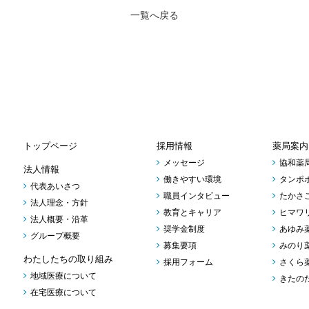
一覧へ戻る
トップページ
採用情報
薬局案内
メッセージ
協和薬
法人情報
働きやすい環境
タンポ
代表あいさつ
職員インタビュー
たかさ
法人理念・方針
教育とキャリア
ヒマワ
法人概要・沿革
奨学金制度
あゆみ
グループ概要
募集要項
みのり
わたしたちの取り組み
採用フォーム
さくら
地域医療について
きたの
在宅医療について