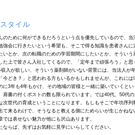
たスタイル
んのために何ができるだろうという点を優先しているので、当
勉強会に行きたいという希望も、そこで得る知識を患者さんに
たいとか、次の転職のための学習期間にしたいとか、そういう
した上で皆さん入社してくるので、「定年まで頑張ろう」と思
い収入が欲しい、そういう薬剤師がいない背景には、当法人が年
「今どき？」と思われる方もいるかもしれませんが、これには
のに3年も4年もかけ、その地域の皆様と一緒に築いていくとい
、肩書の付くポストの数も限られています。では40代、50代
な次世代の育成ということになります。もしもそこで年功序列
出て来るわけで、そうなると教える側にためらいが生じかねな
章では表せない魅力が他にも沢山あります。
たならば、先ずはお気軽に見学にいらしてください。