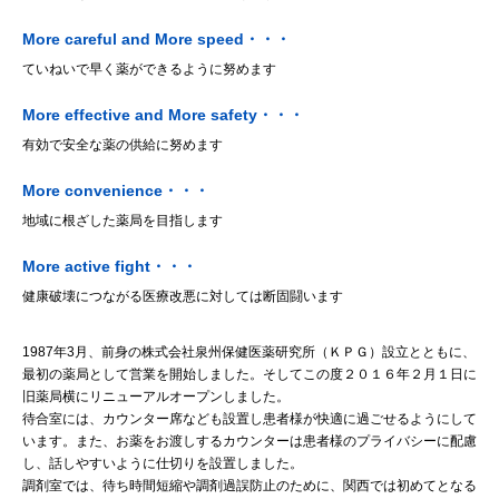
More careful and More speed・・・
ていねいで早く薬ができるように努めます
More effective and More safety・・・
有効で安全な薬の供給に努めます
More convenience・・・
地域に根ざした薬局を目指します
More active fight・・・
健康破壊につながる医療改悪に対しては断固闘います
1987年3月、前身の株式会社泉州保健医薬研究所（ＫＰＧ）設立とともに、
最初の薬局として営業を開始しました。そしてこの度２０１６年２月１日に
旧薬局横にリニューアルオープンしました。
待合室には、カウンター席なども設置し患者様が快適に過ごせるようにして
います。また、お薬をお渡しするカウンターは患者様のプライバシーに配慮
し、話しやすいように仕切りを設置しました。
調剤室では、待ち時間短縮や調剤過誤防止のために、関西では初めてとなる