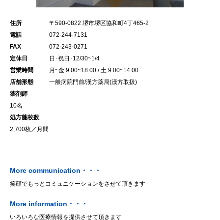
住所
〒590-0822 堺市堺区協和町4丁465-2
電話
072-244-7131
FAX
072-243-0271
定休日
日･祝日･12/30~1/4
営業時間
月~金 9:00~18:00 / 土 9:00~14:00
店舗形態
一般病院門前/漢方薬局(漢方取扱)
薬剤師
10名
処方箋枚数
2,700枚／月間
More communication・・・
笑顔でもっとコミュニケーションをさせて頂きます
More information・・・
いろいろな医療情報を提供させて頂きます