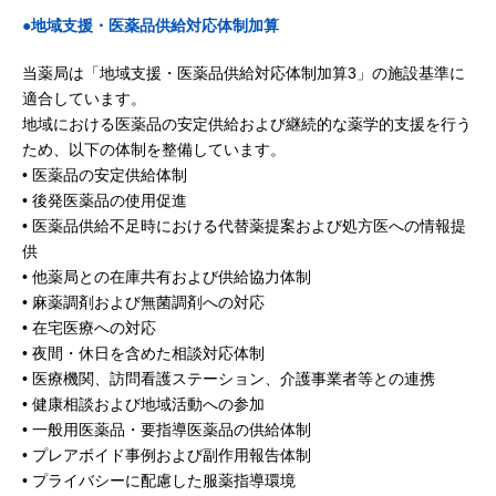
●地域支援・医薬品供給対応体制加算
当薬局は「地域支援・医薬品供給対応体制加算3」の施設基準に
適合しています。
地域における医薬品の安定供給および継続的な薬学的支援を行う
ため、以下の体制を整備しています。
• 医薬品の安定供給体制
• 後発医薬品の使用促進
• 医薬品供給不足時における代替薬提案および処方医への情報提
供
• 他薬局との在庫共有および供給協力体制
• 麻薬調剤および無菌調剤への対応
• 在宅医療への対応
• 夜間・休日を含めた相談対応体制
• 医療機関、訪問看護ステーション、介護事業者等との連携
• 健康相談および地域活動への参加
• 一般用医薬品・要指導医薬品の供給体制
• プレアボイド事例および副作用報告体制
• プライバシーに配慮した服薬指導環境