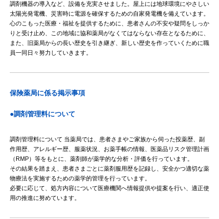
調剤機器の導入など、設備を充実させました。屋上には地球環境にやさしい
太陽光発電機、災害時に電源を確保するための自家発電機を備えています。
心のこもった医療・福祉を提供するために、患者さんの不安や疑問をしっか
りと受け止め、この地域に協和薬局がなくてはならない存在となるために、
また、旧薬局からの長い歴史を引き継ぎ、新しい歴史を作っていくために職
員一同日々努力していきます。
保険薬局に係る掲示事項
●調剤管理料について
調剤管理料について 当薬局では、患者さまやご家族から伺った投薬歴、副
作用歴、アレルギー歴、服薬状況、お薬手帳の情報、医薬品リスク管理計画
（RMP）等をもとに、薬剤師が薬学的な分析・評価を行っています。
その結果を踏まえ、患者さまごとに薬剤服用歴を記録し、安全かつ適切な薬
物療法を実施するための薬学的管理を行っています。
必要に応じて、処方内容について医療機関へ情報提供や提案を行い、適正使
用の推進に努めています。