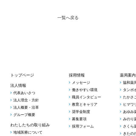
一覧へ戻る
トップページ
採用情報
薬局案内
メッセージ
協和薬
法人情報
働きやすい環境
タンポ
代表あいさつ
職員インタビュー
たかさ
法人理念・方針
教育とキャリア
ヒマワ
法人概要・沿革
奨学金制度
あゆみ
グループ概要
募集要項
みのり
わたしたちの取り組み
採用フォーム
さくら
地域医療について
きたの