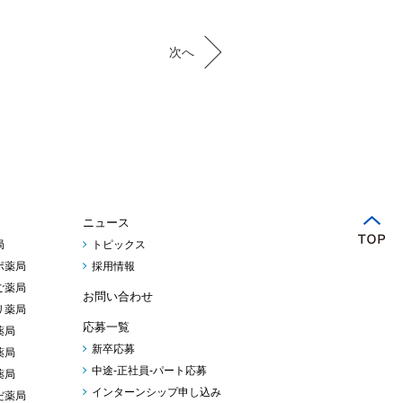
次へ
ニュース
局
トピックス
ポ薬局
採用情報
ご薬局
お問い合わせ
リ薬局
応募一覧
薬局
新卒応募
薬局
中途-正社員-パート応募
薬局
インターンシップ申し込み
だ薬局