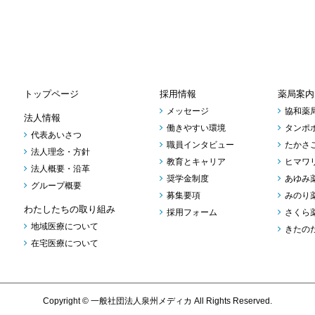
トップページ
採用情報
薬局案内
メッセージ
協和薬
法人情報
働きやすい環境
タンポ
代表あいさつ
職員インタビュー
たかさ
法人理念・方針
教育とキャリア
ヒマワ
法人概要・沿革
奨学金制度
あゆみ
グループ概要
募集要項
みのり
わたしたちの取り組み
採用フォーム
さくら
地域医療について
きたの
在宅医療について
Copyright © 一般社団法人泉州メディカ All Rights Reserved.