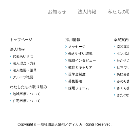
お知らせ
法人情報
私たちの
トップページ
採用情報
薬局案内
メッセージ
協和薬
法人情報
働きやすい環境
タンポ
代表あいさつ
職員インタビュー
たかさ
法人理念・方針
教育とキャリア
ヒマワ
法人概要・沿革
奨学金制度
あゆみ
グループ概要
募集要項
みのり
わたしたちの取り組み
採用フォーム
さくら
地域医療について
きたの
在宅医療について
Copyright © 一般社団法人泉州メディカ All Rights Reserved.