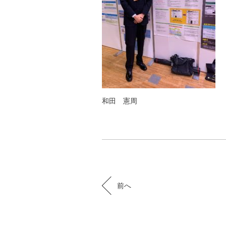
和田 憲周
前へ